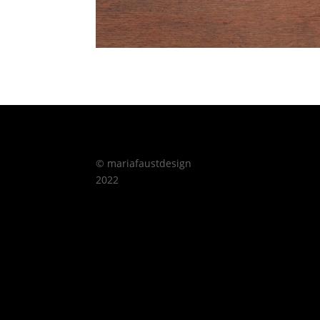
© mariafaustdesign
2022