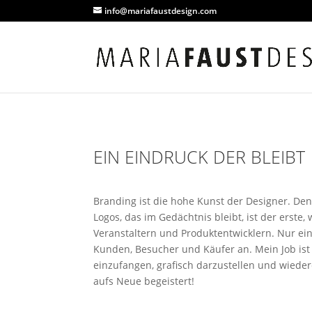
info@mariafaustdesign.com
EIN EINDRUCK DER BLEIBT
Branding ist die hohe Kunst der Designer. D
Logos, das im Gedächtnis bleibt, ist der erste
Veranstaltern und Produktentwicklern. Nur ein
Kunden, Besucher und Käufer an. Mein Job ist
einzufangen, grafisch darzustellen und wiede
aufs Neue begeistert!