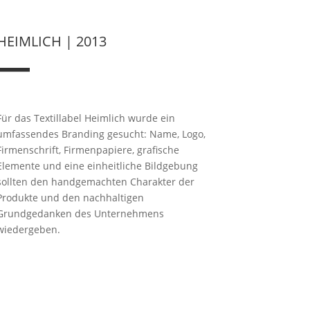
HEIMLICH | 2013
—
Für das Textillabel Heimlich wurde ein
umfassendes Branding gesucht: Name, Logo,
Firmenschrift, Firmenpapiere, grafische
Elemente und eine einheitliche Bildgebung
sollten den handgemachten Charakter der
Produkte und den nachhaltigen
Grundgedanken des Unternehmens
wiedergeben.