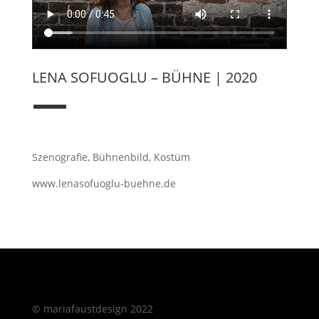
LENA SOFUOGLU – BÜHNE | 2020
—
Szenografie, Bühnenbild, Kostüm
www.lenasofuoglu-buehne.de
© mariafaustdesign 2022