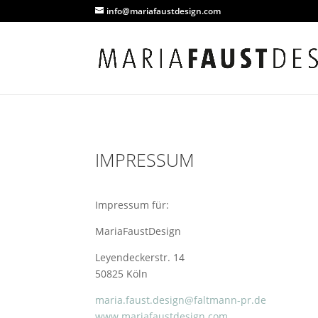
info@mariafaustdesign.com
IMPRESSUM
Impressum für:
MariaFaustDesign
Leyendeckerstr. 14
50825 Köln
maria.faust.design@faltmann-pr.de
www.mariafaustdesign.com