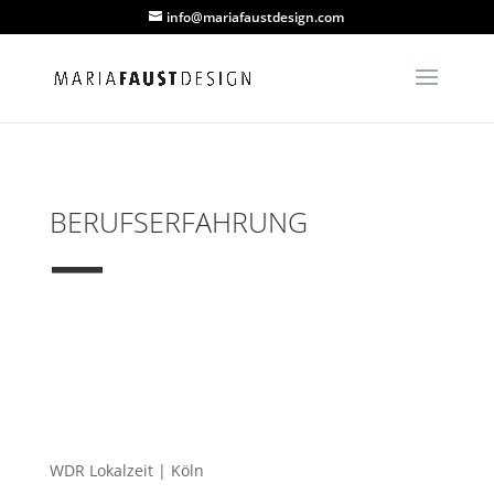
info@mariafaustdesign.com
BERUFSERFAHRUNG
—
WDR Lokalzeit | Köln